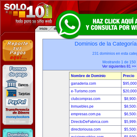
Dominios de la Categoría
231 dominios en esta categ
Mostrando 1 de 150
Ver siguientes 81 >>
Nombre de Dominio
Precio
ganaderia.com
$95,000
e-Turismo.com
$20,000
clubcompras.com
$8,900
Inmuebles.pe
$8,500
empresas.com.pa
$6,500
DirectoDeFabrica.com
$5,999
directoriousa.com
$5,500