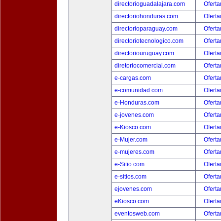
directorioguadalajara.com
Oferta
directoriohonduras.com
Oferta
directorioparaguay.com
Oferta
directoriotecnologico.com
Oferta
directoriouruguay.com
Oferta
diretoriocomercial.com
Oferta
e-cargas.com
Oferta
e-comunidad.com
Oferta
e-Honduras.com
Oferta
e-jovenes.com
Oferta
e-Kiosco.com
Oferta
e-Mujer.com
Oferta
e-mujeres.com
Oferta
e-Sitio.com
Oferta
e-sitios.com
Oferta
ejovenes.com
Oferta
eKiosco.com
Oferta
eventosweb.com
Oferta