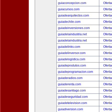
guiaconcepcion.com
Oferta
guiacursos.com
Oferta
guiadearquitectos.com
Oferta
guiadechile.com
Oferta
guiadeinversiones.com
Oferta
guiadelaindustria.net
Oferta
guiadelaindustria.net
Oferta
guiadelinks.com
Oferta
guiadelinversor.com
Oferta
guiadelogistica.com
Oferta
guiadeprodutos.com
Oferta
guiadeprogramacion.com
Oferta
guiaderadios.com
Oferta
guiaderenta.com
Oferta
guiadesantiago.com
Oferta
guiadeseguridad.com
Oferta
guiadetelevision.com
Oferta
guiadiversion.com
Oferta