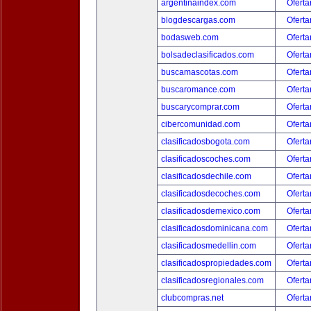
argentinaindex.com
Oferta
blogdescargas.com
Oferta
bodasweb.com
Oferta
bolsadeclasificados.com
Oferta
buscamascotas.com
Oferta
buscaromance.com
Oferta
buscarycomprar.com
Oferta
cibercomunidad.com
Oferta
clasificadosbogota.com
Oferta
clasificadoscoches.com
Oferta
clasificadosdechile.com
Oferta
clasificadosdecoches.com
Oferta
clasificadosdemexico.com
Oferta
clasificadosdominicana.com
Oferta
clasificadosmedellin.com
Oferta
clasificadospropiedades.com
Oferta
clasificadosregionales.com
Oferta
clubcompras.net
Oferta