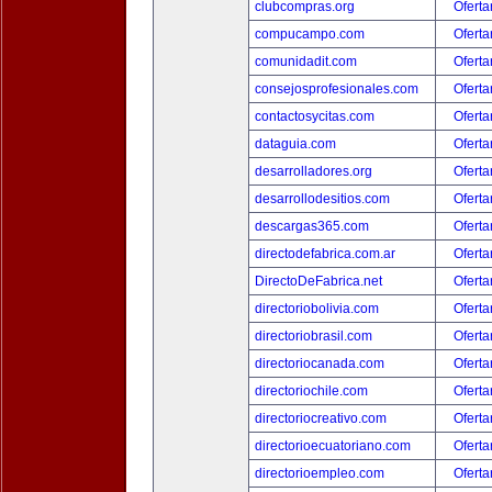
clubcompras.org
Oferta
compucampo.com
Oferta
comunidadit.com
Oferta
consejosprofesionales.com
Oferta
contactosycitas.com
Oferta
dataguia.com
Oferta
desarrolladores.org
Oferta
desarrollodesitios.com
Oferta
descargas365.com
Oferta
directodefabrica.com.ar
Oferta
DirectoDeFabrica.net
Oferta
directoriobolivia.com
Oferta
directoriobrasil.com
Oferta
directoriocanada.com
Oferta
directoriochile.com
Oferta
directoriocreativo.com
Oferta
directorioecuatoriano.com
Oferta
directorioempleo.com
Oferta