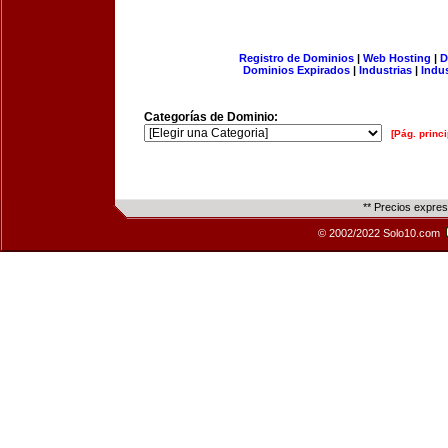
Registro de Dominios
|
Web Hosting
|
D
Dominios Expirados
|
Industrias
|
Indu
Categorías de Dominio:
[Pág. princi
** Precios expre
© 2002/2022 Solo10.com