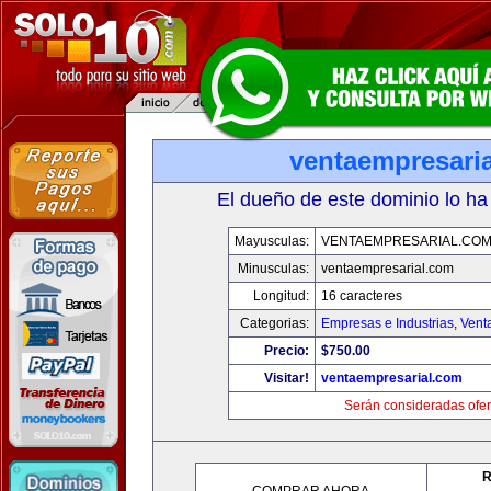
ventaempresari
El dueño de este dominio lo ha
Mayusculas:
VENTAEMPRESARIAL.CO
Minusculas:
ventaempresarial.com
Longitud:
16 caracteres
Categorias:
Empresas e Industrias
,
Vent
Precio:
$750.00
Visitar!
ventaempresarial.com
Serán consideradas ofer
R