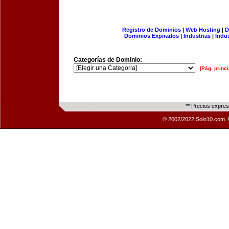
Registro de Dominios
|
Web Hosting
|
D
Dominios Expirados
|
Industrias
|
Indu
Categorías de Dominio:
[Pág. princi
** Precios expre
© 2002/2022 Solo10.com