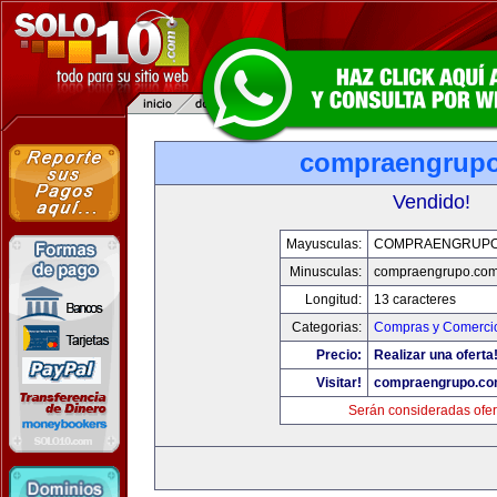
compraengrup
Vendido!
Mayusculas:
COMPRAENGRUPO
Minusculas:
compraengrupo.co
Longitud:
13 caracteres
Categorias:
Compras y Comercio
Precio:
Realizar una oferta
Visitar!
compraengrupo.c
Serán consideradas ofer