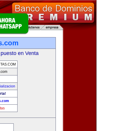
s.com
 puesto en Venta
TAS.COM
.com
alizacion
rta!
s.com
tas