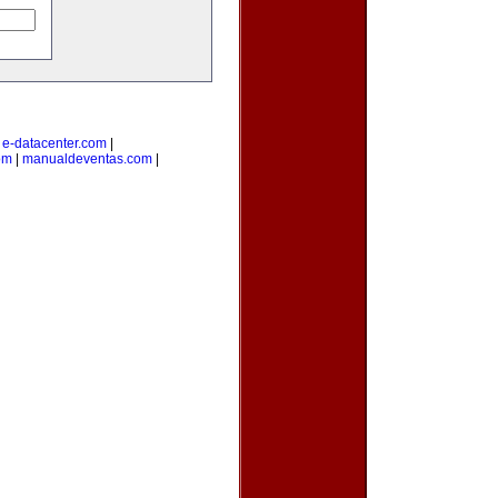
|
e-datacenter.com
|
om
|
manualdeventas.com
|