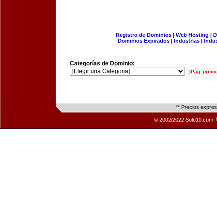
Registro de Dominios
|
Web Hosting
|
D
Dominios Expirados
|
Industrias
|
Indu
Categorías de Dominio:
[Pág. princi
** Precios expre
© 2002/2022 Solo10.com