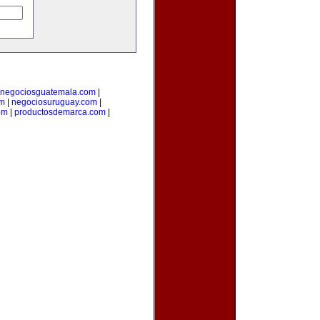
negociosguatemala.com
|
om
|
negociosuruguay.com
|
om
|
productosdemarca.com
|