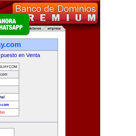
ay.com
 puesto en Venta
GUAY.COM
.com
ta!
y.com
tas