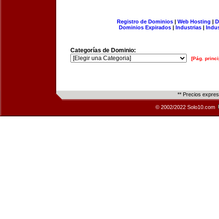
Registro de Dominios
|
Web Hosting
|
D
Dominios Expirados
|
Industrias
|
Indu
Categorías de Dominio:
[Pág. princi
** Precios expre
© 2002/2022 Solo10.com