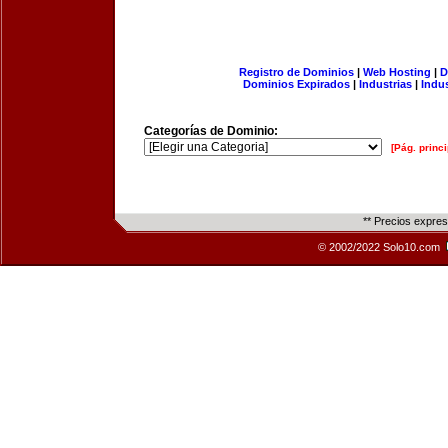
Registro de Dominios
|
Web Hosting
|
D
Dominios Expirados
|
Industrias
|
Indu
Categorías de Dominio:
[Pág. princi
** Precios expre
© 2002/2022 Solo10.com