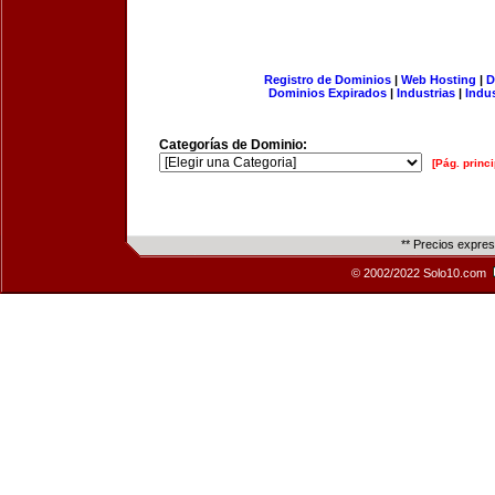
Registro de Dominios
|
Web Hosting
|
D
Dominios Expirados
|
Industrias
|
Indu
Categorías de Dominio:
[Pág. princi
** Precios expre
© 2002/2022 Solo10.com