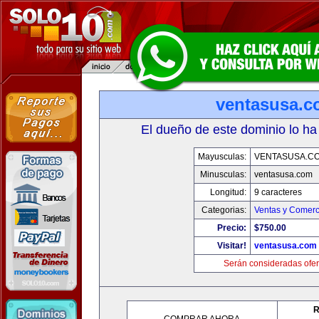
ventasusa.
El dueño de este dominio lo ha
Mayusculas:
VENTASUSA.C
Minusculas:
ventasusa.com
Longitud:
9 caracteres
Categorias:
Ventas y Comerc
Precio:
$750.00
Visitar!
ventasusa.com
Serán consideradas ofer
R