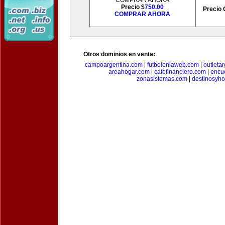
COMPRAR AHORA
Precio $
750.00
Precio 
COMPRAR AHORA
Otros dominios en venta:
campoargentina.com
|
futbolenlaweb.com
|
outleta
areahogar.com
|
cafefinanciero.com
|
encu
zonasistemas.com
|
destinosyho