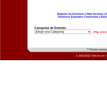
Registro de Dominios
|
Web Hosting
|
D
Dominios Expirados
|
Industrias
|
Indu
Categorías de Dominio:
[Pág. princi
** Precios expre
© 2002/2022 Solo10.com