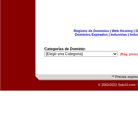
Registro de Dominios
|
Web Hosting
|
D
Dominios Expirados
|
Industrias
|
Indu
Categorías de Dominio:
[Pág. princi
** Precios expre
© 2002/2022 Solo10.com