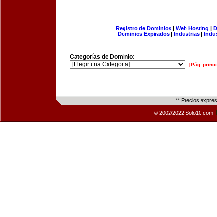
Registro de Dominios
|
Web Hosting
|
D
Dominios Expirados
|
Industrias
|
Indu
Categorías de Dominio:
[Pág. princi
** Precios expre
© 2002/2022 Solo10.com