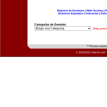
Registro de Dominios
|
Web Hosting
|
D
Dominios Expirados
|
Industrias
|
Indu
Categorías de Dominio:
[Pág. princi
** Precios expre
© 2002/2022 Solo10.com