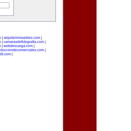
m
|
alquilerinmuebles.com
|
m
|
camarasdefotografia.com
|
m
|
webdescarga.com
|
oducciondecomerciales.com
|
it.com
|