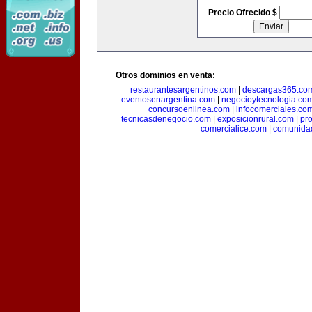
Precio Ofrecido $
Otros dominios en venta:
restaurantesargentinos.com
|
descargas365.co
eventosenargentina.com
|
negocioytecnologia.co
concursoenlinea.com
|
infocomerciales.co
tecnicasdenegocio.com
|
exposicionrural.com
|
pr
comercialice.com
|
comunidad