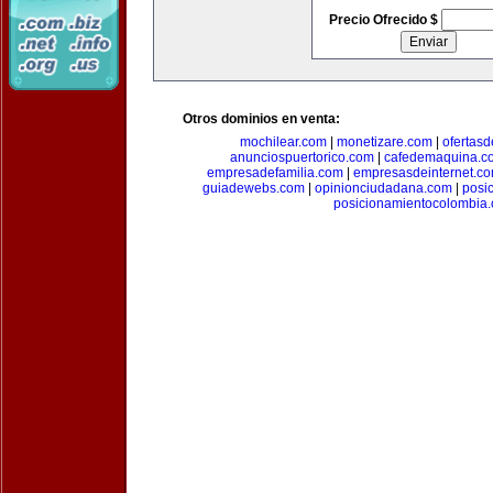
Precio Ofrecido $
Otros dominios en venta:
mochilear.com
|
monetizare.com
|
ofertas
anunciospuertorico.com
|
cafedemaquina.c
empresadefamilia.com
|
empresasdeinternet.c
guiadewebs.com
|
opinionciudadana.com
|
posi
posicionamientocolombia