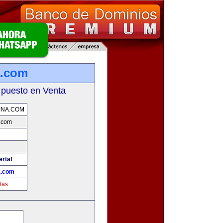
a.com
 puesto en Venta
INA.COM
.com
erta!
a.com
tas