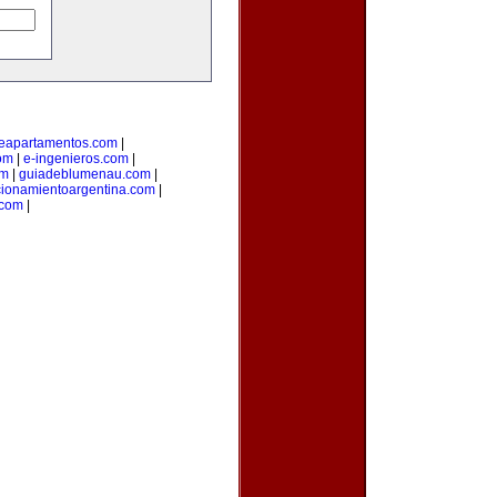
deapartamentos.com
|
om
|
e-ingenieros.com
|
om
|
guiadeblumenau.com
|
cionamientoargentina.com
|
.com
|