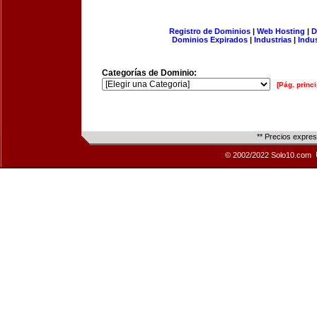
Registro de Dominios
|
Web Hosting
|
D
Dominios Expirados
|
Industrias
|
Indu
Categorías de Dominio:
[Pág. princi
** Precios expre
© 2002/2022 Solo10.com