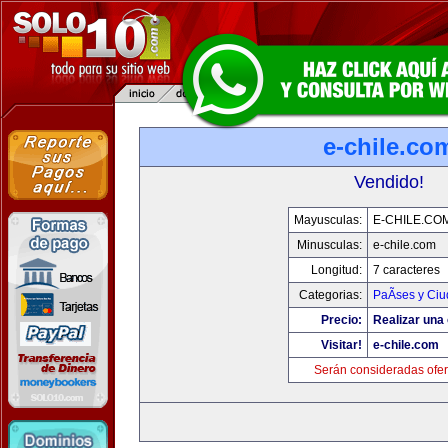
e-chile.co
Vendido!
Mayusculas:
E-CHILE.CO
Minusculas:
e-chile.com
Longitud:
7 caracteres
Categorias:
PaÃ­ses y Ci
Precio:
Realizar una 
Visitar!
e-chile.com
Serán consideradas ofer