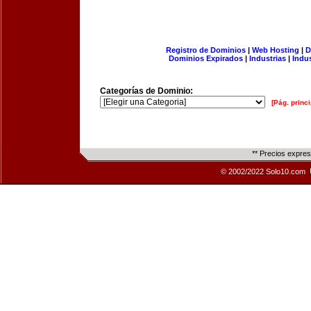
Registro de Dominios
|
Web Hosting
|
D
Dominios Expirados
|
Industrias
|
Indu
Categorías de Dominio:
[Pág. princi
** Precios expre
© 2002/2022 Solo10.com