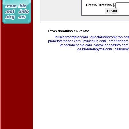
Precio Ofrecido $
Otros dominios en venta:
buscarycomprar.com
|
directoriodecompras.co
planetafamosos.com
|
pymeclub.com
|
argentinapro
vacacionesasia.com
|
vacacionesafrica.com
gestiondelapyme.com
|
calidady