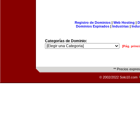
Registro de Dominios
|
Web Hosting
|
D
Dominios Expirados
|
Industrias
|
Indu
Categorías de Dominio:
[Pág. princi
** Precios expre
© 2002/2022 Solo10.com