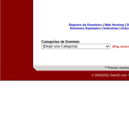
Registro de Dominios
|
Web Hosting
|
D
Dominios Expirados
|
Industrias
|
Indu
Categorías de Dominio:
[Pág. princi
** Precios expre
© 2002/2022 Solo10.com