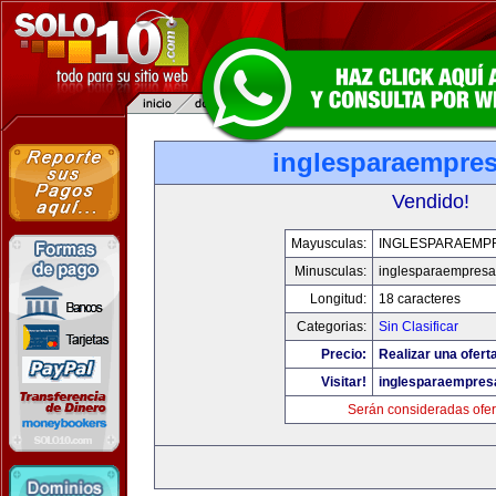
inglesparaempre
Vendido!
Mayusculas:
INGLESPARAEMP
Minusculas:
inglesparaempres
Longitud:
18 caracteres
Categorias:
Sin Clasificar
Precio:
Realizar una oferta
Visitar!
inglesparaempres
Serán consideradas ofer