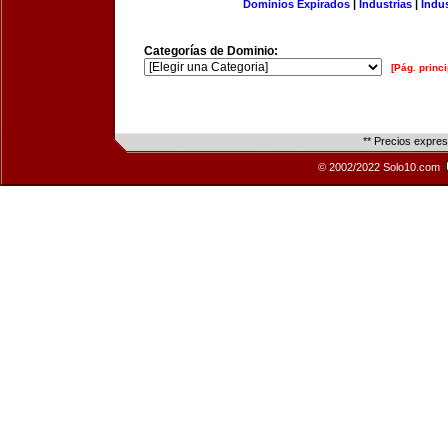
Dominios Expirados
|
Industrias
|
Indu
Categorías de Dominio:
[Pág. princi
** Precios expre
© 2002/2022 Solo10.com