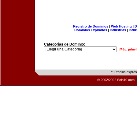
Registro de Dominios
|
Web Hosting
|
D
Dominios Expirados
|
Industrias
|
Indu
Categorías de Dominio:
[Pág. princi
** Precios expre
© 2002/2022 Solo10.com