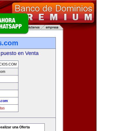
s.com
 puesto en Venta
CIOS.COM
com
s.com
tas
ealizar una Oferta