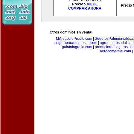
COMPRAR AHORA
Precio $
380.00
Precio 
COMPRAR AHORA
Otros dominios en venta:
MiNegocioPropio.com
|
SegurosPatrimoniales.
seguroparaempresas.com
|
agroempresarial.co
guiafotografia.com
|
productordeseguros.co
aerocomercial.com
|