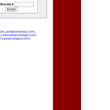
Ofrecido $
com
|
portalcomercios.com
|
m
|
mercadotecnologia.com
|
m
|
guiaecologica.com
|