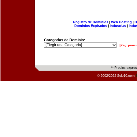
Registro de Dominios
|
Web Hosting
|
D
Dominios Expirados
|
Industrias
|
Indu
Categorías de Dominio:
[Pág. princi
** Precios expre
© 2002/2022 Solo10.com