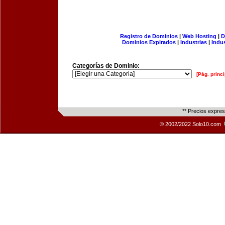
Registro de Dominios
|
Web Hosting
|
D
Dominios Expirados
|
Industrias
|
Indu
Categorías de Dominio:
[Pág. princi
** Precios expre
© 2002/2022 Solo10.com