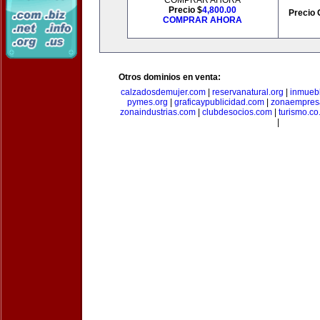
COMPRAR AHORA
Precio $
4,800.00
Precio 
COMPRAR AHORA
Otros dominios en venta:
calzadosdemujer.com
|
reservanatural.org
|
inmueb
pymes.org
|
graficaypublicidad.com
|
zonaempresa
zonaindustrias.com
|
clubdesocios.com
|
turismo.co.
|