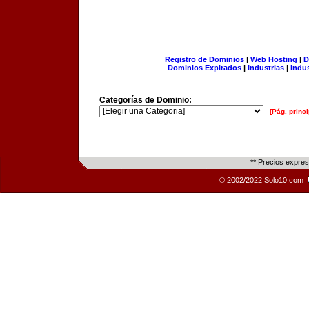
Registro de Dominios
|
Web Hosting
|
D
Dominios Expirados
|
Industrias
|
Indu
Categorías de Dominio:
[Pág. princi
** Precios expre
© 2002/2022 Solo10.com