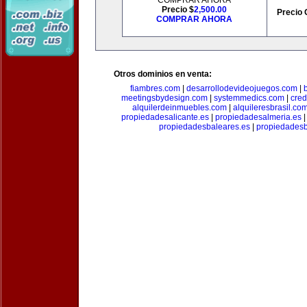
COMPRAR AHORA
Precio $
2,500.00
Precio 
COMPRAR AHORA
Otros dominios en venta:
fiambres.com
|
desarrollodevideojuegos.com
|
meetingsbydesign.com
|
systemmedics.com
|
cred
alquilerdeinmuebles.com
|
alquileresbrasil.co
propiedadesalicante.es
|
propiedadesalmeria.es
propiedadesbaleares.es
|
propiedadesb