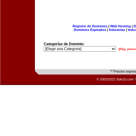
Registro de Dominios
|
Web Hosting
|
D
Dominios Expirados
|
Industrias
|
Indu
Categorías de Dominio:
[Pág. princi
** Precios expre
© 2002/2022 Solo10.com