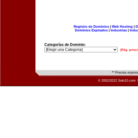
Registro de Dominios
|
Web Hosting
|
D
Dominios Expirados
|
Industrias
|
Indu
Categorías de Dominio:
[Pág. princi
** Precios expre
© 2002/2022 Solo10.com