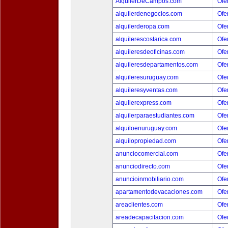
AlquilerDeCampos.com
Ofer
alquilerdenegocios.com
Ofer
alquilerderopa.com
Ofer
alquilerescostarica.com
Ofer
alquileresdeoficinas.com
Ofer
alquileresdepartamentos.com
Ofer
alquileresuruguay.com
Ofer
alquileresyventas.com
Ofer
alquilerexpress.com
Ofer
alquilerparaestudiantes.com
Ofer
alquiloenuruguay.com
Ofer
alquilopropiedad.com
Ofer
anunciocomercial.com
Ofer
anunciodirecto.com
Ofer
anuncioinmobiliario.com
Ofer
apartamentodevacaciones.com
Ofer
areaclientes.com
Ofer
areadecapacitacion.com
Ofer