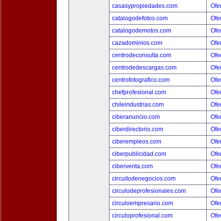
casasypropiedades.com
Ofer
catalogodefotos.com
Ofer
catalogodemotos.com
Ofer
cazadominios.com
Ofer
centrodeconsulta.com
Ofer
centrodedescargas.com
Ofer
centrofotografico.com
Ofer
chefprofesional.com
Ofer
chileindustrias.com
Ofer
ciberanuncio.com
Ofer
ciberdirectorio.com
Ofer
ciberempleos.com
Ofer
ciberpublicidad.com
Ofer
ciberventa.com
Ofer
circuitodenegocios.com
Ofer
circulodeprofesionales.com
Ofer
circuloempresario.com
Ofer
circuloprofesional.com
Ofer