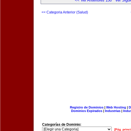
<< Ver Anteriores 150
Ver Sigu
<< Categoria Anterior (Salud)
Registro de Dominios
|
Web Hosting
|
D
Dominios Expirados
|
Industrias
|
Indu
Categorías de Dominio:
[Pág. princi