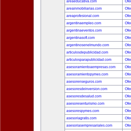
areaeducativa.com
Ofer
areainmobiliarias.com
Ofer
areaprofesional.com
Ofer
argentinaempleo.com
Ofer
argentinaeventos.com
Ofer
argentinasoft.com
Ofer
argentinosenelmundo.com
Ofer
articulosdepublicidad.com
Ofer
articulosparapublicidad.com
Ofer
asesoramientoaempresas.com
Ofer
asesoramientopymes.com
Ofer
asesorenseguros.com
Ofer
asesoresdeinversion.com
Ofer
asesoresdesalud.com
Ofer
asesoresenturismo.com
Ofer
asesorespymes.com
Ofer
asesoriagratis.com
Ofer
asesoriasempresariales.com
Ofer