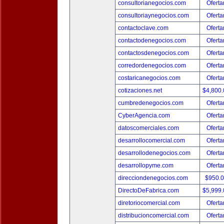
consultorianegocios.com
Oferta
consultoriaynegocios.com
Oferta
contactoclave.com
Oferta
contactodenegocios.com
Oferta
contactosdenegocios.com
Oferta
corredordenegocios.com
Oferta
costaricanegocios.com
Oferta
cotizaciones.net
$4,800
cumbredenegocios.com
Oferta
CyberAgencia.com
Oferta
datoscomerciales.com
Oferta
desarrollocomercial.com
Oferta
desarrollodenegocios.com
Oferta
desarrollopyme.com
Oferta
direcciondenegocios.com
$950.
DirectoDeFabrica.com
$5,999
diretoriocomercial.com
Oferta
distribucioncomercial.com
Oferta