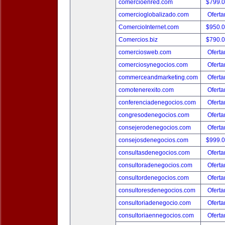
comercioenred.com
$799.
comercioglobalizado.com
Oferta
ComercioInternet.com
$950.
Comercios.biz
$790.
comerciosweb.com
Oferta
comerciosynegocios.com
Oferta
commerceandmarketing.com
Oferta
comotenerexito.com
Oferta
conferenciadenegocios.com
Oferta
congresodenegocios.com
Oferta
consejerodenegocios.com
Oferta
consejosdenegocios.com
$999.
consultasdenegocios.com
Oferta
consultoradenegocios.com
Oferta
consultordenegocios.com
Oferta
consultoresdenegocios.com
Oferta
consultoriadenegocio.com
Oferta
consultoriaennegocios.com
Oferta