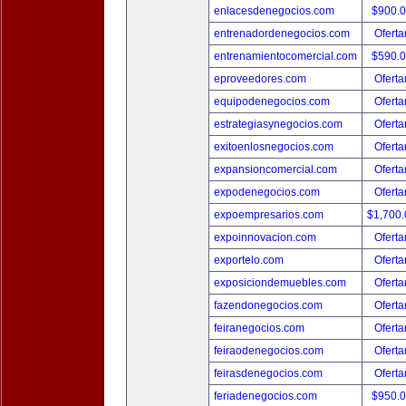
enlacesdenegocios.com
$900.
entrenadordenegocios.com
Oferta
entrenamientocomercial.com
$590.
eproveedores.com
Oferta
equipodenegocios.com
Oferta
estrategiasynegocios.com
Oferta
exitoenlosnegocios.com
Oferta
expansioncomercial.com
Oferta
expodenegocios.com
Oferta
expoempresarios.com
$1,700
expoinnovacion.com
Oferta
exportelo.com
Oferta
exposiciondemuebles.com
Oferta
fazendonegocios.com
Oferta
feiranegocios.com
Oferta
feiraodenegocios.com
Oferta
feirasdenegocios.com
Oferta
feriadenegocios.com
$950.