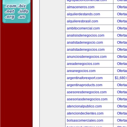
agrupacioncomercial.com
Oferta
almaceneros.com
Oferta
alquilerdestands.com
Oferta
alquileresbrasil.com
Oferta
ambitocomercial.com
Oferta
analisisdenegocios.com
Oferta
analistadenegocio.com
Oferta
analistadenegocios.com
Oferta
anunciosdenegocios.com
Oferta
areadenegocios.com
Oferta
areanegocios.com
Oferta
argentinaforexport.com
$1,680
argentinaproducts.com
Oferta
asesoresdenegocios.com
Oferta
asesoriasdenegocios.com
Oferta
atencionalpublico.com
Oferta
atenciondeclientes.com
Oferta
bolsascomerciales.com
Oferta