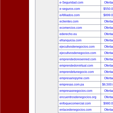
e-Seguridad.com
Oferta
e-seguros.com
$550.
eAfiliados.com
$899.
eclientes.com
Oferta
ecomercios.com
Oferta
ederecho.eu
Oferta
efranquicia.com
Oferta
ejecutivodenegocios.com
Oferta
ejecutivosdenegocios.com
Oferta
emprendedoresenred.com
Oferta
emprendedorvirtual.com
Oferta
emprendetunegocio.com
Oferta
empresariopyme.com
Oferta
empresas.com.pa
$6,500
empresasnegocios.com
Oferta
encuentrosdenegocios.org
Oferta
enfoquecomercial.com
$980.
enlacedenegocios.com
Oferta