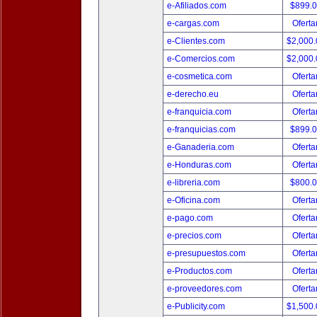
e-Afiliados.com
$899.
e-cargas.com
Oferta
e-Clientes.com
$2,000
e-Comercios.com
$2,000
e-cosmetica.com
Oferta
e-derecho.eu
Oferta
e-franquicia.com
Oferta
e-franquicias.com
$899.
e-Ganaderia.com
Oferta
e-Honduras.com
Oferta
e-libreria.com
$800.
e-Oficina.com
Oferta
e-pago.com
Oferta
e-precios.com
Oferta
e-presupuestos.com
Oferta
e-Productos.com
Oferta
e-proveedores.com
Oferta
e-Publicity.com
$1,500