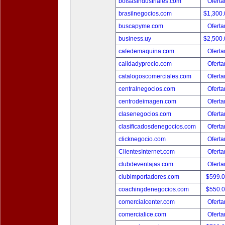
bolsasindustriales.com
Oferta
brasilnegocios.com
$1,300
buscapyme.com
Oferta
business.uy
$2,500
cafedemaquina.com
Oferta
calidadyprecio.com
Oferta
catalogoscomerciales.com
Oferta
centralnegocios.com
Oferta
centrodeimagen.com
Oferta
clasenegocios.com
Oferta
clasificadosdenegocios.com
Oferta
clicknegocio.com
Oferta
ClientesInternet.com
Oferta
clubdeventajas.com
Oferta
clubimportadores.com
$599.
coachingdenegocios.com
$550.
comercialcenter.com
Oferta
comercialice.com
Oferta